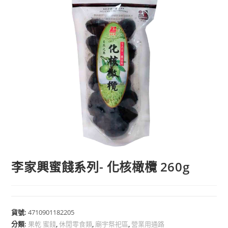
李家興蜜餞系列- 化核橄欖 260g
貨號:
4710901182205
分類:
果乾 蜜餞
,
休閒零食類
,
廟宇祭祀區
,
營業用通路