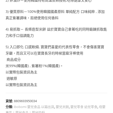
2)
非油炸－使用韓國特有高溫蒸熟技術,吃得健康又安心
3)
優質原料－100%使用韓國國產原料 單純配方 口味純粹 , 添加
真正紫薯調味，拒絕使用任何香料
4)
易抓取－ 長條造型米餅 益於寶寶自己拿著吃的同時鍛鍊抓取能
力和手口協調能力
5)
入口即化 口感軟綿, 寶寶們喜愛的代表性零食，不會傷害寶寶
牙齦，而且又可以在寶寶長牙的時候當磨牙棒使用
商品成分
米99%(韓國產) , 紫薯粉1%(韓國產)。
以實際包裝資訊為主
過敏原
以實際包裝資訊為主
貨號:
8809693950034
分類:
ibobomi 嬰兒食品 以箱出貨
,
嬰兒米餅
,
嬰兒零食 幼兒零食
,
母嬰
專區 | 嬰兒食品 | 嬰兒奶粉