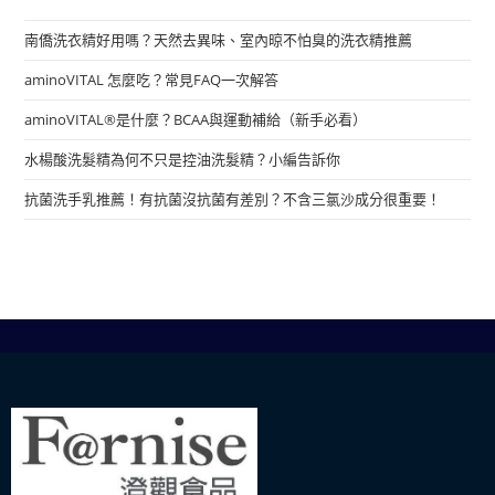
南僑洗衣精好用嗎？天然去異味、室內晾不怕臭的洗衣精推薦
aminoVITAL 怎麼吃？常見FAQ一次解答
aminoVITAL®是什麼？BCAA與運動補給（新手必看）
水楊酸洗髮精為何不只是控油洗髮精？小編告訴你
抗菌洗手乳推薦！有抗菌沒抗菌有差別？不含三氯沙成分很重要！