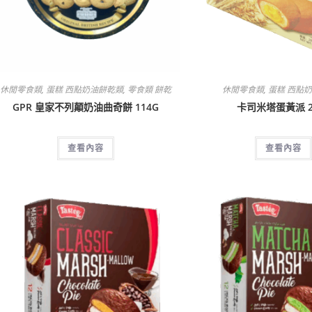
休閒零食類
,
蛋糕 西點奶油餅乾類
,
零食類 餅乾
休閒零食類
,
蛋糕 西點
GPR 皇家不列顛奶油曲奇餅 114G
卡司米塔蛋黃派 2
查看內容
查看內容