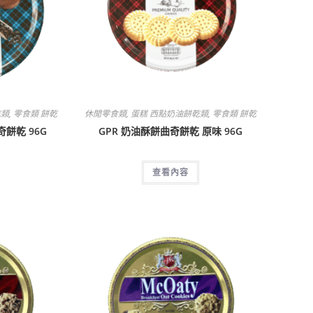
乾類
,
零食類 餅乾
休閒零食類
,
蛋糕 西點奶油餅乾類
,
零食類 餅乾
餅乾 96G
GPR 奶油酥餅曲奇餅乾 原味 96G
查看內容