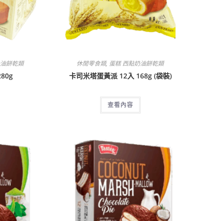
奶油餅乾類
休閒零食類
,
蛋糕 西點奶油餅乾類
80g
卡司米塔蛋黃派 12入 168g (袋裝)
查看內容