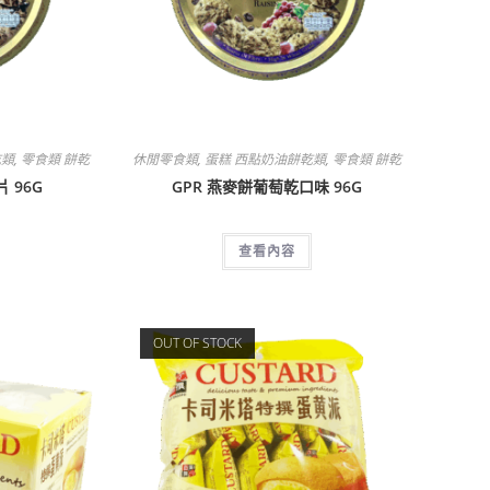
乾類
,
零食類 餅乾
休閒零食類
,
蛋糕 西點奶油餅乾類
,
零食類 餅乾
 96G
GPR 燕麥餅葡萄乾口味 96G
查看內容
OUT OF STOCK