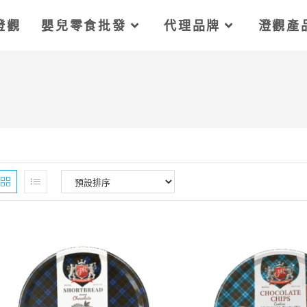
澄觀
嬰兒零食批發
代理品牌
澄觀產