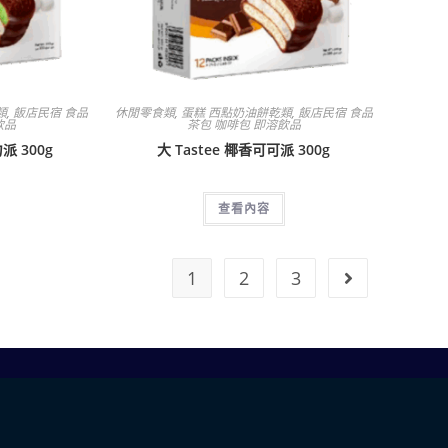
類
,
飯店民宿 食品
休閒零食類
,
蛋糕 西點奶油餅乾類
,
飯店民宿 食品
飲品
茶包 咖啡包 即溶飲品
派 300g
大 Tastee 椰香可可派 300g
查看內容
1
2
3